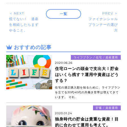
＜ NEXT
PREV ＞
一覧
慌てない！ 遺産
ファイナンシャル
を相続したらまず
プランナーの選び
やること。
方
おすすめの記事
ライフプラン / 住宅 / 資産運用
2020.06.26
住宅ローンの頭金で支出大！貯金
はいくら残す？運用中資産はどう
する？
住宅の適正購入額を知るために、ライフプラン
を立てる30代40代の共働き世帯は増えてきて
います。 それ..
貯蓄 / 資産運用
2020.01.24
独身時代の貯金は貴重な資産！目
的に合わせて運用も考えて。