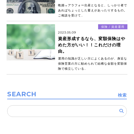
晩婚→アラフォー出産となると、しっかり者で
あればちょっとした蓄えがあったりするもの。
ご相談を受けて..
保険 / 資産運用
2023.05.09
資産形成するなら、変額保険はや
めた方がいい！！これだけの理
由。
運用の知識が乏しい方によくあるのが、身近な
保険営業の方に勧められて結構な金額を変額保
険で積立している..
SEARCH
検索
検
索: