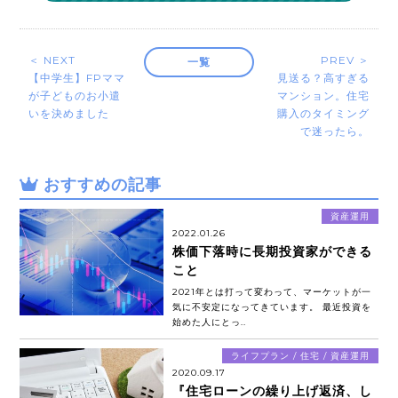
＜ NEXT
PREV ＞
一覧
【中学生】FPママ
見送る？高すぎる
が子どものお小遣
マンション。住宅
いを決めました
購入のタイミング
で迷ったら。
おすすめの記事
資産運用
2022.01.26
株価下落時に長期投資家ができる
こと
2021年とは打って変わって、マーケットが一
気に不安定になってきています。 最近投資を
始めた人にとっ..
ライフプラン / 住宅 / 資産運用
2020.09.17
『住宅ローンの繰り上げ返済、し