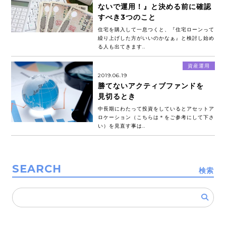
ないで運用！』と決める前に確認
すべき3つのこと
住宅を購入して一息つくと、『住宅ローンって
繰り上げした方がいいのかなぁ』と検討し始め
る人も出てきます..
資産運用
2019.06.19
勝てないアクティブファンドを
見切るとき
中長期にわたって投資をしているとアセットア
ロケーション（こちらは＊をご参考にして下さ
い）を見直す事は..
SEARCH
検索
検
索: