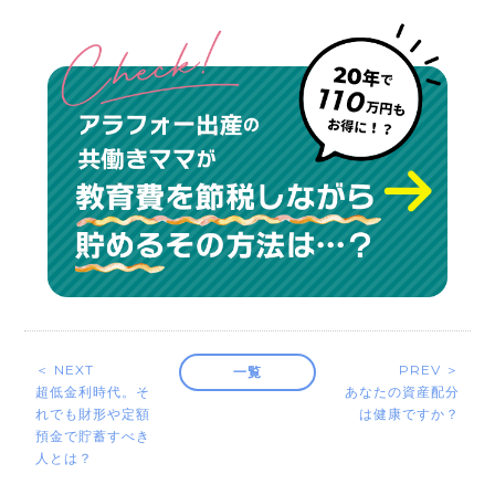
＜ NEXT
PREV ＞
一覧
超低金利時代。そ
あなたの資産配分
れでも財形や定額
は健康ですか？
預金で貯蓄すべき
人とは？