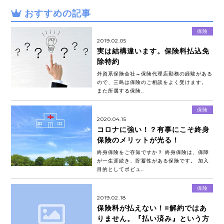
おすすめの記事
保険
2019.02.05
実は結構違います。保険料払込免
除特約
外資系保険会社→保険代理店勤務の経験がある
ので、三島は保険のご相談をよく受けます。
また所属する保険..
保険
2020.04.15
コロナに強い！？有事にこそ終身
保険のメリットが光る！
終身保険をご存知ですか？ 終身保険は、保障
が一生涯続き、貯蓄性がある保険です。 加入
目的としてポピュ..
保険
2019.02.18
保険料が払えない！=解約ではあ
りません。『払い済み』という方